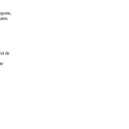
oporte,
gatos
rol de
te