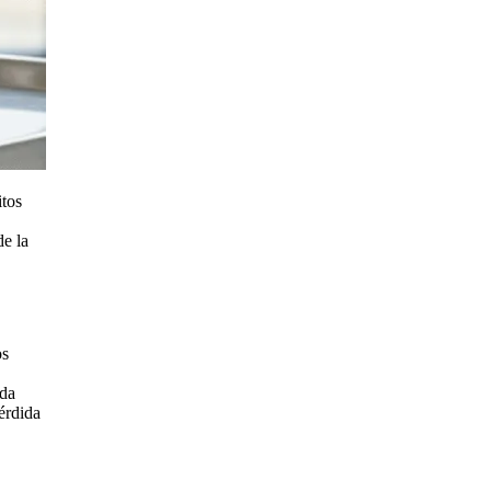
itos
,
de la
os
ida
érdida