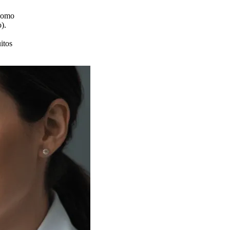
 como
).
itos