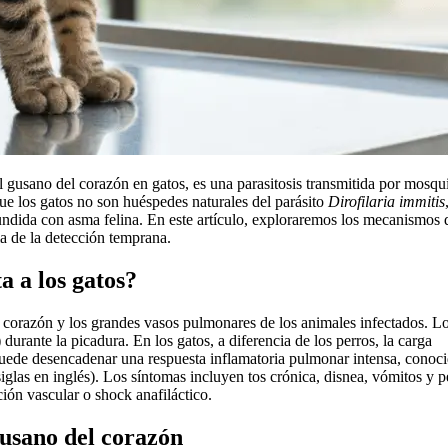
 gusano del corazón en gatos, es una parasitosis transmitida por mosqu
ue los gatos no son huéspedes naturales del parásito
Dirofilaria immitis
undida con asma felina. En este artículo, exploraremos los mecanismos 
a de la detección temprana.
a a los gatos?
l corazón y los grandes vasos pulmonares de los animales infectados. L
urante la picadura. En los gatos, a diferencia de los perros, la carga
 puede desencadenar una respuesta inflamatoria pulmonar intensa, conoc
s en inglés). Los síntomas incluyen tos crónica, disnea, vómitos y p
ión vascular o shock anafiláctico.
gusano del corazón