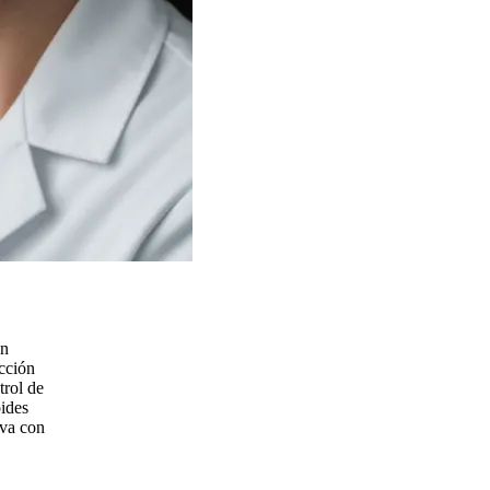
en
ección
trol de
oides
iva con