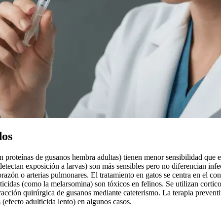
dos
an proteínas de gusanos hembra adultas) tienen menor sensibilidad que 
(detectan exposición a larvas) son más sensibles pero no diferencian inf
razón o arterias pulmonares. El tratamiento en gatos se centra en el con
icidas (como la melarsomina) son tóxicos en felinos. Se utilizan cortic
tracción quirúrgica de gusanos mediante cateterismo. La terapia prevent
efecto adulticida lento) en algunos casos.