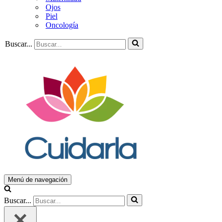
Ojos
Piel
Oncología
Buscar...
Menú de navegación
Buscar...