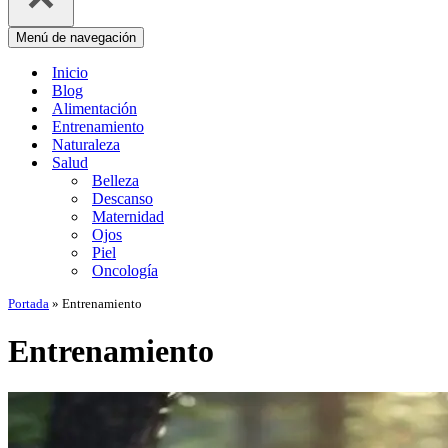
Menú de navegación
Inicio
Blog
Alimentación
Entrenamiento
Naturaleza
Salud
Belleza
Descanso
Maternidad
Ojos
Piel
Oncología
Portada
»
Entrenamiento
Entrenamiento