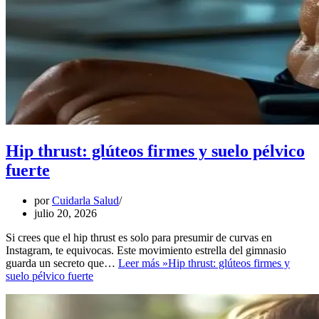
Hip thrust: glúteos firmes y suelo pélvico
fuerte
por
Cuidarla Salud
julio 20, 2026
Si crees que el hip thrust es solo para presumir de curvas en
Instagram, te equivocas. Este movimiento estrella del gimnasio
guarda un secreto que…
Leer más »
Hip thrust: glúteos firmes y
suelo pélvico fuerte