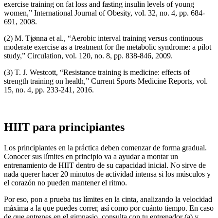
exercise training on fat loss and fasting insulin levels of young
women,” International Journal of Obesity, vol. 32, no. 4, pp. 684-
691, 2008.
(2) M. Tjønna et al., “Aerobic interval training versus continuous
moderate exercise as a treatment for the metabolic syndrome: a pilot
study,” Circulation, vol. 120, no. 8, pp. 838-846, 2009.
(3) T. J. Westcott, “Resistance training is medicine: effects of
strength training on health,” Current Sports Medicine Reports, vol.
15, no. 4, pp. 233-241, 2016.
HIIT para principiantes
Los principiantes en la práctica deben comenzar de forma gradual.
Conocer sus límites en principio va a ayudar a montar un
entrenamiento de HIIT dentro de su capacidad inicial. No sirve de
nada querer hacer 20 minutos de actividad intensa si los músculos y
el corazón no pueden mantener el ritmo.
Por eso, pon a prueba tus límites en la cinta, analizando la velocidad
máxima a la que puedes correr, así como por cuánto tiempo. En caso
de que entrenes en el gimnasio, consulta con tu entrenador (a) y