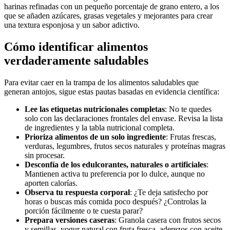
harinas refinadas con un pequeño porcentaje de grano entero, a los
que se añaden azúcares, grasas vegetales y mejorantes para crear
una textura esponjosa y un sabor adictivo.
Cómo identificar alimentos
verdaderamente saludables
Para evitar caer en la trampa de los alimentos saludables que
generan antojos, sigue estas pautas basadas en evidencia científica:
Lee las etiquetas nutricionales completas
: No te quedes
solo con las declaraciones frontales del envase. Revisa la lista
de ingredientes y la tabla nutricional completa.
Prioriza alimentos de un solo ingrediente
: Frutas frescas,
verduras, legumbres, frutos secos naturales y proteínas magras
sin procesar.
Desconfía de los edulcorantes, naturales o artificiales
:
Mantienen activa tu preferencia por lo dulce, aunque no
aporten calorías.
Observa tu respuesta corporal
: ¿Te deja satisfecho por
horas o buscas más comida poco después? ¿Controlas la
porción fácilmente o te cuesta parar?
Prepara versiones caseras
: Granola casera con frutos secos
y semillas, yogur natural con fruta fresca, aderezos con aceite