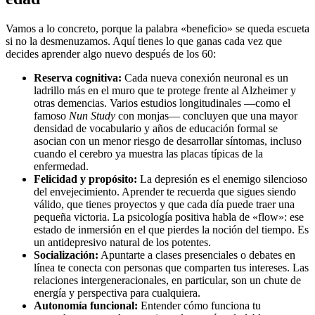
Vamos a lo concreto, porque la palabra «beneficio» se queda escueta
si no la desmenuzamos. Aquí tienes lo que ganas cada vez que
decides aprender algo nuevo después de los 60:
Reserva cognitiva:
Cada nueva conexión neuronal es un
ladrillo más en el muro que te protege frente al Alzheimer y
otras demencias. Varios estudios longitudinales —como el
famoso
Nun Study
con monjas— concluyen que una mayor
densidad de vocabulario y años de educación formal se
asocian con un menor riesgo de desarrollar síntomas, incluso
cuando el cerebro ya muestra las placas típicas de la
enfermedad.
Felicidad y propósito:
La depresión es el enemigo silencioso
del envejecimiento. Aprender te recuerda que sigues siendo
válido, que tienes proyectos y que cada día puede traer una
pequeña victoria. La psicología positiva habla de «flow»: ese
estado de inmersión en el que pierdes la noción del tiempo. Es
un antidepresivo natural de los potentes.
Socialización:
Apuntarte a clases presenciales o debates en
línea te conecta con personas que comparten tus intereses. Las
relaciones intergeneracionales, en particular, son un chute de
energía y perspectiva para cualquiera.
Autonomía funcional:
Entender cómo funciona tu