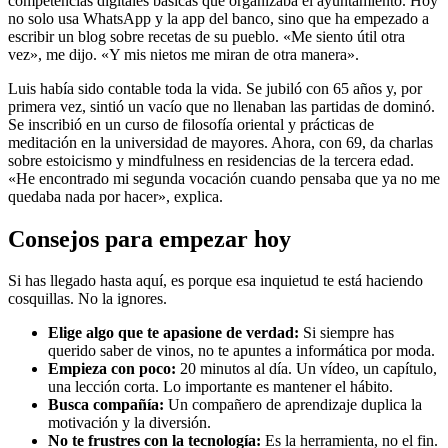
competencias digitales básicas que organizaba el ayuntamiento. Hoy
no solo usa WhatsApp y la app del banco, sino que ha empezado a
escribir un blog sobre recetas de su pueblo. «Me siento útil otra
vez», me dijo. «Y mis nietos me miran de otra manera».
Luis había sido contable toda la vida. Se jubiló con 65 años y, por
primera vez, sintió un vacío que no llenaban las partidas de dominó.
Se inscribió en un curso de filosofía oriental y prácticas de
meditación en la universidad de mayores. Ahora, con 69, da charlas
sobre estoicismo y mindfulness en residencias de la tercera edad.
«He encontrado mi segunda vocación cuando pensaba que ya no me
quedaba nada por hacer», explica.
Consejos para empezar hoy
Si has llegado hasta aquí, es porque esa inquietud te está haciendo
cosquillas. No la ignores.
Elige algo que te apasione de verdad:
Si siempre has
querido saber de vinos, no te apuntes a informática por moda.
Empieza con poco:
20 minutos al día. Un vídeo, un capítulo,
una lección corta. Lo importante es mantener el hábito.
Busca compañía:
Un compañero de aprendizaje duplica la
motivación y la diversión.
No te frustres con la tecnología:
Es la herramienta, no el fin.