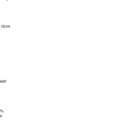
 ricos
aire
es,
ar