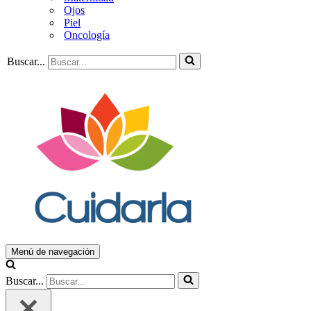
Ojos
Piel
Oncología
Buscar...
Menú de navegación
Buscar...