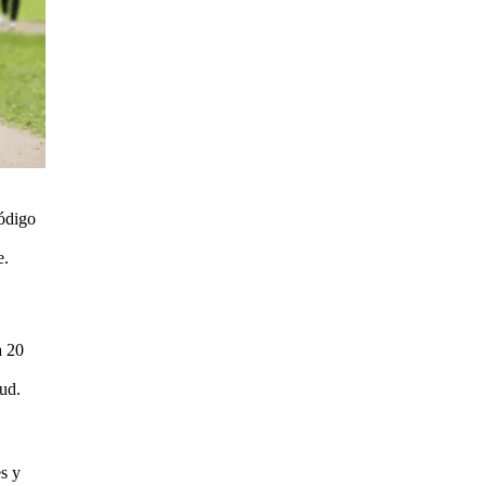
código
e.
a 20
lud.
s y