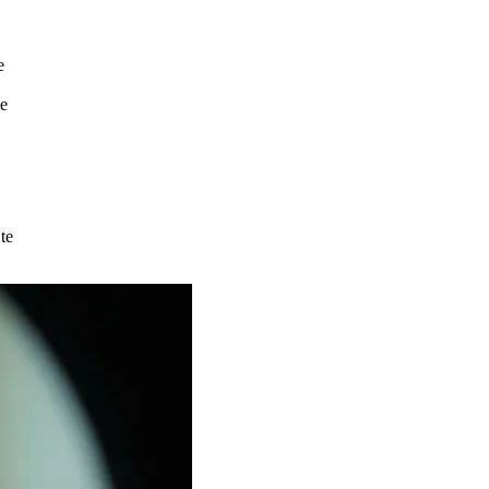
e
de
te