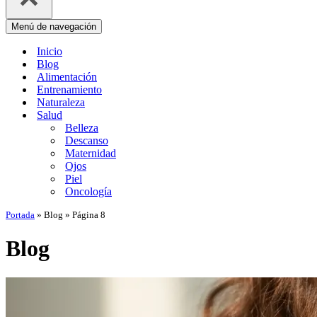
Menú de navegación
Inicio
Blog
Alimentación
Entrenamiento
Naturaleza
Salud
Belleza
Descanso
Maternidad
Ojos
Piel
Oncología
Portada
»
Blog
»
Página 8
Blog