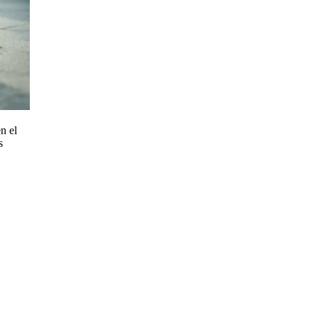
n el
s