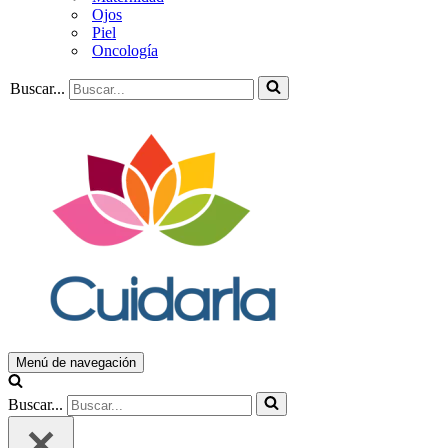
Ojos
Piel
Oncología
Buscar...
Menú de navegación
Buscar...