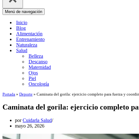
Menú de navegación
Inicio
Blog
Alimentación
Entrenamiento
Naturaleza
Salud
Belleza
Descanso
Maternidad
Ojos
Piel
Oncología
Portada
»
Deporte
»
Caminata del gorila: ejercicio completo para fuerza y coordi
Caminata del gorila: ejercicio completo p
por
Cuidarla Salud
mayo 26, 2026