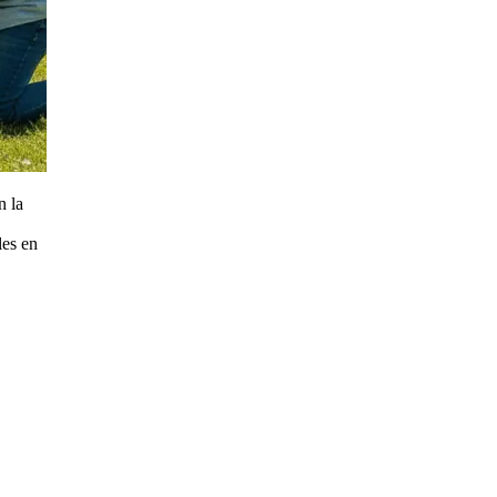
n la
les en