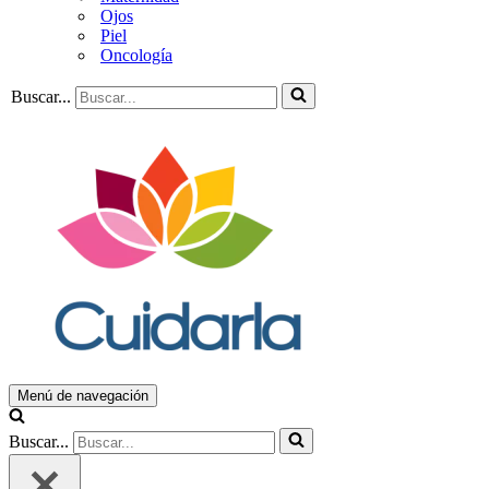
Ojos
Piel
Oncología
Buscar...
Menú de navegación
Buscar...