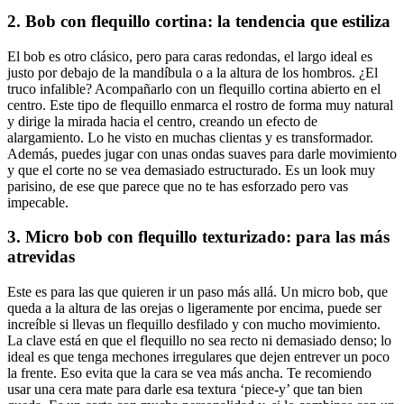
2. Bob con flequillo cortina: la tendencia que estiliza
El bob es otro clásico, pero para caras redondas, el largo ideal es
justo por debajo de la mandíbula o a la altura de los hombros. ¿El
truco infalible? Acompañarlo con un flequillo cortina abierto en el
centro. Este tipo de flequillo enmarca el rostro de forma muy natural
y dirige la mirada hacia el centro, creando un efecto de
alargamiento. Lo he visto en muchas clientas y es transformador.
Además, puedes jugar con unas ondas suaves para darle movimiento
y que el corte no se vea demasiado estructurado. Es un look muy
parisino, de ese que parece que no te has esforzado pero vas
impecable.
3. Micro bob con flequillo texturizado: para las más
atrevidas
Este es para las que quieren ir un paso más allá. Un micro bob, que
queda a la altura de las orejas o ligeramente por encima, puede ser
increíble si llevas un flequillo desfilado y con mucho movimiento.
La clave está en que el flequillo no sea recto ni demasiado denso; lo
ideal es que tenga mechones irregulares que dejen entrever un poco
la frente. Eso evita que la cara se vea más ancha. Te recomiendo
usar una cera mate para darle esa textura ‘piece-y’ que tan bien