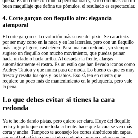
queda. Es un corte con mucha personalidad y, si lo combinas con un
buen maquillaje que defina tus pómulos, el resultado es espectacular.
4. Corte garçon con flequillo aire: elegancia
atemporal
El corte garçon es la evolución más suave del pixie. Se caracteriza
por ser muy corto en la nuca y en los laterales, pero con un flequillo
más largo y ligero, casi etéreo. Para una cara redonda, yo siempre
sugiero un flequillo con mucho movimiento, que puedas peinar
hacia un lado o hacia arriba. Al despejar la frente, alargas
automáticamente el rostro. Es un estilo que han llevado iconos como
Audrey Tautou y que nunca pasa de moda. Lo bueno es que es muy
fresco y resalta los ojos y los labios. Eso sí, ten en cuenta que
requiere un poco más de mantenimiento en la peluquería, pero vale
la pena.
Lo que debes evitar si tienes la cara
redonda
Ya te he ido dando pistas, pero quiero ser clara. Huye del flequillo
recto y tupido que cubre toda la frente: hace que la cara se vea más
corta y ancha. Tampoco te aconsejo los cortes simétricos sin capas,
como el bob clásico demasiado cuadrado, porque endurecen los