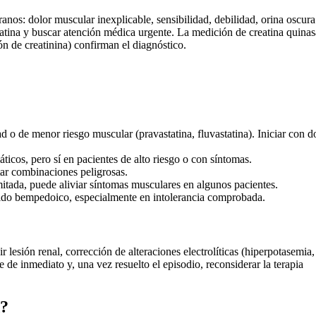
os: dolor muscular inexplicable, sensibilidad, debilidad, orina oscura
estatina y buscar atención médica urgente. La medición de creatina quinas
ón de creatinina) confirman el diagnóstico.
dad o de menor riesgo muscular (pravastatina, fluvastatina). Iniciar con d
ticos, pero sí en pacientes de alto riesgo o con síntomas.
tar combinaciones peligrosas.
mitada, puede aliviar síntomas musculares en algunos pacientes.
cido bempedoico, especialmente en intolerancia comprobada.
 lesión renal, corrección de alteraciones electrolíticas (hiperpotasemia,
e de inmediato y, una vez resuelto el episodio, reconsiderar la terapia
d?