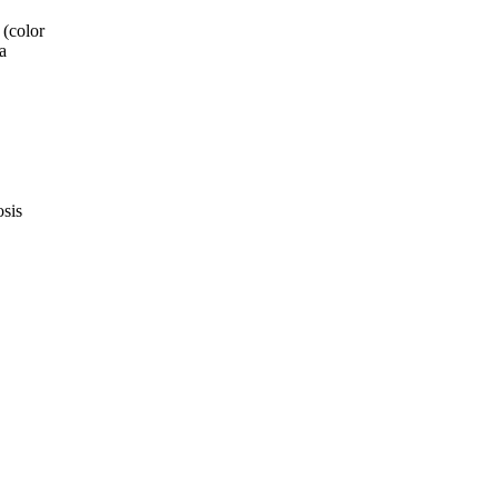
 (color
a
osis