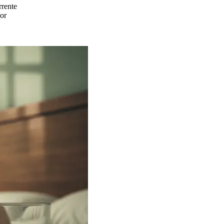
rrente
por