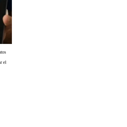
ntos
r el