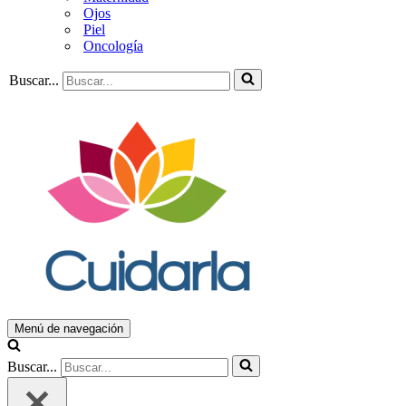
Ojos
Piel
Oncología
Buscar...
Menú de navegación
Buscar...