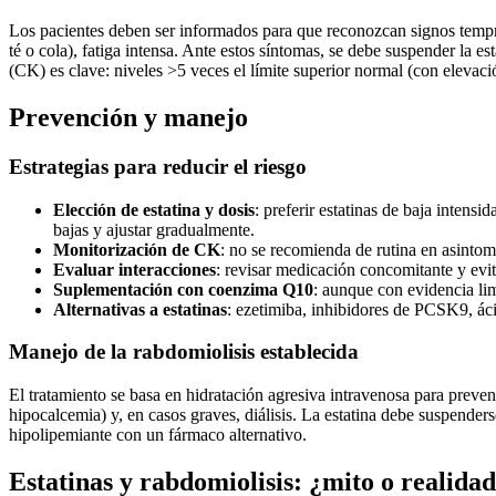
Los pacientes deben ser informados para que reconozcan signos tempran
té o cola), fatiga intensa. Ante estos síntomas, se debe suspender la 
(CK) es clave: niveles >5 veces el límite superior normal (con elevaci
Prevención y manejo
Estrategias para reducir el riesgo
Elección de estatina y dosis
: preferir estatinas de baja intensi
bajas y ajustar gradualmente.
Monitorización de CK
: no se recomienda de rutina en asintomá
Evaluar interacciones
: revisar medicación concomitante y evi
Suplementación con coenzima Q10
: aunque con evidencia li
Alternativas a estatinas
: ezetimiba, inhibidores de PCSK9, á
Manejo de la rabdomiolisis establecida
El tratamiento se basa en hidratación agresiva intravenosa para prevenir
hipocalcemia) y, en casos graves, diálisis. La estatina debe suspenders
hipolipemiante con un fármaco alternativo.
Estatinas y rabdomiolisis: ¿mito o realida