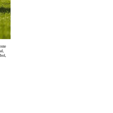
ente
al,
bol,