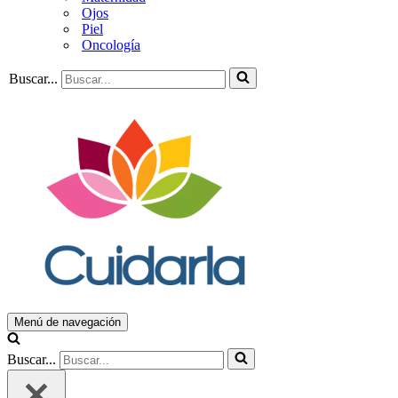
Ojos
Piel
Oncología
Buscar...
Menú de navegación
Buscar...