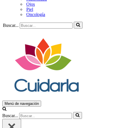
Ojos
Piel
Oncología
Buscar...
Menú de navegación
Buscar...