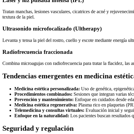
Láser y luz pulsada intensa (IPL)
Tratan manchas, lesiones vasculares, cicatrices de acné y rejuvenecimi
textura de la piel.
Ultrasonido microfocalizado (Ultherapy)
Levanta y tensa la piel del rostro, cuello y escote mediante energía u
Radiofrecuencia fraccionada
Combina microagujas con radiofrecuencia para tratar la flacidez, las arr
Tendencias emergentes en medicina estétic
Medicina estética personalizada:
Uso de genética, epigenética
Procedimientos combinados:
Sesiones que integran varias técn
Prevención y mantenimiento:
Enfoque en cuidados desde edad
Medicina estética regenerativa:
Plasma rico en plaquetas (PRP
Telemedicina y consultas virtuales:
Evaluación inicial y seguim
Enfoque en la naturalidad:
Los pacientes buscan resultados qu
Seguridad y regulación