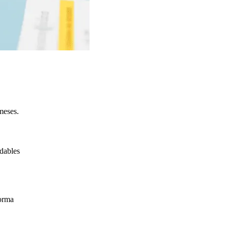
meses.
adables
forma