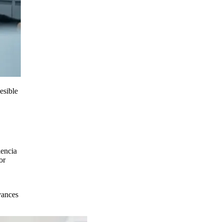
esible
iencia
or
vances