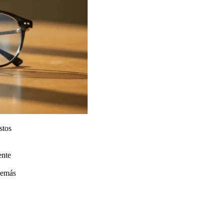
stos
ente
además