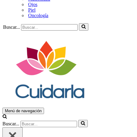
Ojos
Piel
Oncología
Buscar...
Menú de navegación
Buscar...