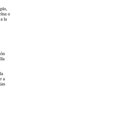
mplo,
eína o
a la
ión
lla
la
r a
ias