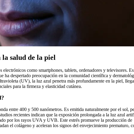
 la salud de la piel
vos electrónicos como smartphones, tablets, ordenadores y televisores. Es
 que ha despertado preocupación en la comunidad científica y dermatológ
 ultravioleta (UV), la luz azul penetra más profundamente en la piel, lleg
ciales para la firmeza y elasticidad cutánea.
l?
 onda entre 400 y 500 nanómetros. Es emitida naturalmente por el sol, p
udios recientes indican que la exposición prolongada a la luz azul artif
causado por los rayos UVA y UVB. Este estrés promueve la producción de
adan el colágeno y aceleran los signos del envejecimiento prematuro, 