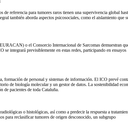
a
os de referencia para tumores raros tienen una supervivencia global has
egral también aborda aspectos psicosociales, como el aislamiento que s
s (EURACAN) o el Consorcio Internacional de Sarcomas demuestran que
CO se integrará previsiblemente en estas redes, participando en ensayos
ura, formación de personal y sistemas de información. El ICO prevé cont
torio de biología molecular y un gestor de datos. La sostenibilidad ec
ón de pacientes de toda Cataluña.
diológicas o histológicas, así como a predecir la respuesta a tratamien
mos para reclasificar tumores de origen desconocido, un subgrupo