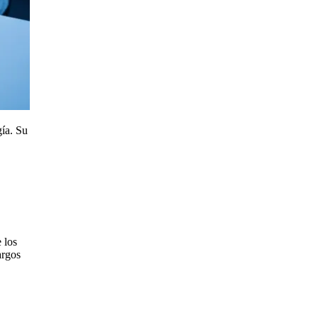
gía. Su
 los
argos