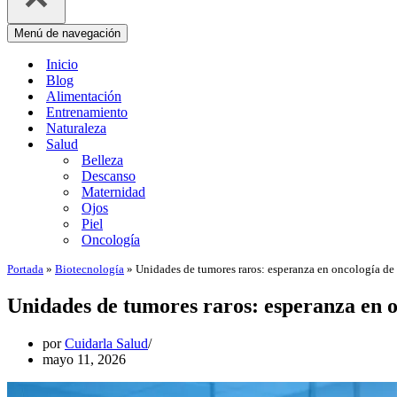
Menú de navegación
Inicio
Blog
Alimentación
Entrenamiento
Naturaleza
Salud
Belleza
Descanso
Maternidad
Ojos
Piel
Oncología
Portada
»
Biotecnología
»
Unidades de tumores raros: esperanza en oncología de 
Unidades de tumores raros: esperanza en o
por
Cuidarla Salud
mayo 11, 2026