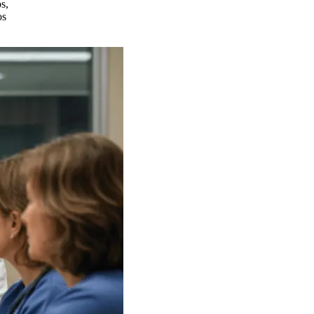
s,
os