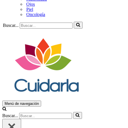
Ojos
Piel
Oncología
Buscar...
Menú de navegación
Buscar...