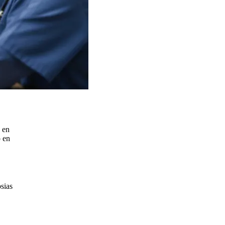
 en
o en
psias