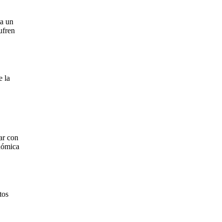
ta un
ufren
 la
ar con
onómica
tos