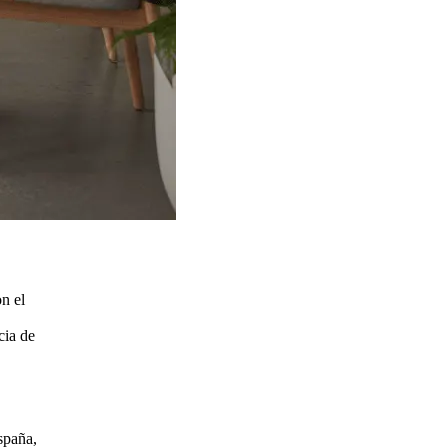
n el
cia de
spaña,