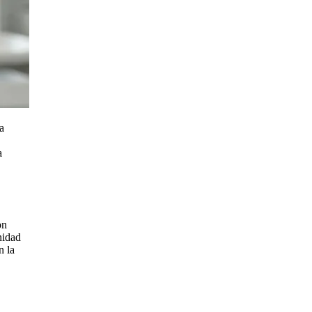
a
a
on
nidad
n la