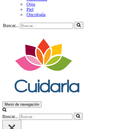
Ojos
Piel
Oncología
Buscar...
Menú de navegación
Buscar...