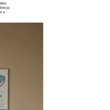
años.
dencia
to a