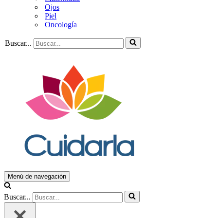
Ojos
Piel
Oncología
Buscar...
Menú de navegación
Buscar...