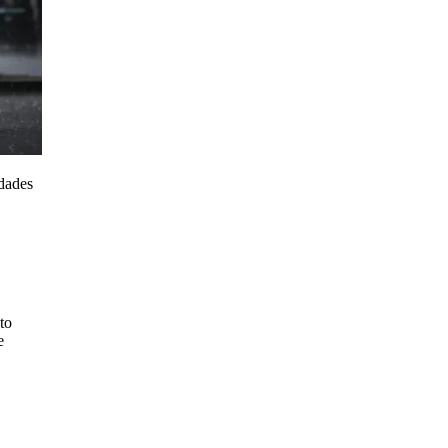
idades
to
e