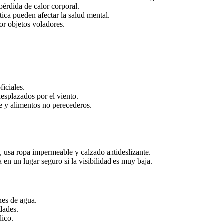
pérdida de calor corporal.
tica pueden afectar la salud mental.
or objetos voladores.
iciales.
esplazados por el viento.
le y alimentos no perecederos.
s, usa ropa impermeable y calzado antideslizante.
 en un lugar seguro si la visibilidad es muy baja.
nes de agua.
idades.
dico.