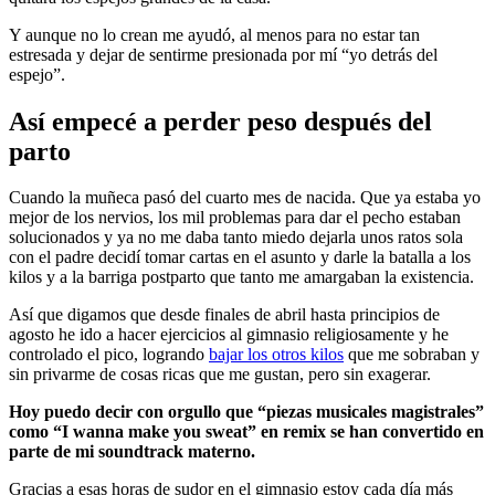
Y aunque no lo crean me ayudó, al menos para no estar tan
estresada y dejar de sentirme presionada por mí “yo detrás del
espejo”.
Así empecé a perder peso después del
parto
Cuando la muñeca pasó del cuarto mes de nacida. Que ya estaba yo
mejor de los nervios, los mil problemas para dar el pecho estaban
solucionados y ya no me daba tanto miedo dejarla unos ratos sola
con el padre decidí tomar cartas en el asunto y darle la batalla a los
kilos y a la barriga postparto que tanto me amargaban la existencia.
Así que digamos que desde finales de abril hasta principios de
agosto he ido a hacer ejercicios al gimnasio religiosamente y he
controlado el pico, logrando
bajar los otros kilos
que me sobraban y
sin privarme de cosas ricas que me gustan, pero sin exagerar.
Hoy puedo decir con orgullo que “piezas musicales magistrales”
como “I wanna make you sweat” en remix se han convertido en
parte de mi soundtrack materno.
Gracias a esas horas de sudor en el gimnasio estoy cada día más