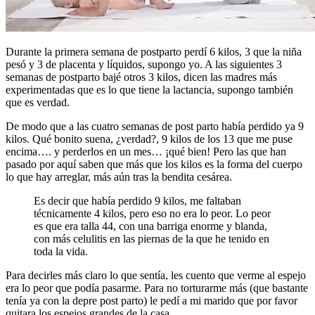
Durante la primera semana de postparto perdí 6 kilos, 3 que la niña
pesó y 3 de placenta y líquidos, supongo yo. A las siguientes 3
semanas de postparto bajé otros 3 kilos, dicen las madres más
experimentadas que es lo que tiene la lactancia, supongo también
que es verdad.
De modo que a las cuatro semanas de post parto había perdido ya 9
kilos. Qué bonito suena, ¿verdad?, 9 kilos de los 13 que me puse
encima…. y perderlos en un mes… ¡qué bien! Pero las que han
pasado por aquí saben que más que los kilos es la forma del cuerpo
lo que hay arreglar, más aún tras la bendita cesárea.
Es decir que había perdido 9 kilos, me faltaban
técnicamente 4 kilos, pero eso no era lo peor. Lo peor
es que era talla 44, con una barriga enorme y blanda,
con más celulitis en las piernas de la que he tenido en
toda la vida.
Para decirles más claro lo que sentía, les cuento que verme al espejo
era lo peor que podía pasarme. Para no torturarme más (que bastante
tenía ya con la depre post parto) le pedí a mi marido que por favor
quitara los espejos grandes de la casa.