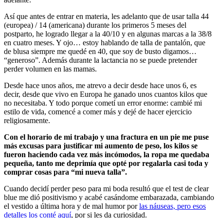
Así que antes de entrar en materia, les adelanto que de usar talla 44
(europea) / 14 (americana) durante los primeros 5 meses del
postparto, he logrado llegar a la 40/10 y en algunas marcas a la 38/8
en cuatro meses. Y ojo… estoy hablando de talla de pantalón, que
de blusa siempre me quedé en 40, que soy de busto digamos…
“generoso”. Además durante la lactancia no se puede pretender
perder volumen en las mamas.
Desde hace unos años, me atrevo a decir desde hace unos 6, es
decir, desde que vivo en Europa he ganado unos cuantos kilos que
no necesitaba. Y todo porque cometí un error enorme: cambié mi
estilo de vida, comencé a comer más y dejé de hacer ejercicio
religiosamente.
Con el horario de mi trabajo y una fractura en un pie me puse
más excusas para justificar mi aumento de peso, los kilos se
fueron haciendo cada vez más incómodos, la ropa me quedaba
pequeña, tanto me deprimía que opté por regalarla casi toda y
comprar cosas para “mi nueva talla”.
Cuando decidí perder peso para mi boda resultó que el test de clear
blue me dió positivismo y acabé casándome embarazada, cambiando
el vestido a última hora y de mal humor por
las náuseas, pero esos
detalles los conté aquí
, por si les da curiosidad.