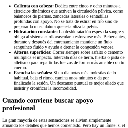
Calienta con cabeza:
Dedica entre cinco y ocho minutos a
ejercicios dinámicos que activen la circulación pélvica, como
balanceos de piernas, zancadas laterales o sentadillas
profundas con apoyo. No se trata de estirar en frío sino de
preparar la musculatura que estabiliza la pelvis.
Hidratación constante:
La deshidratación espesa la sangre y
obliga al sistema cardiovascular a esforzarse más. Beber antes,
durante y después del entrenamiento mantiene un flujo
sanguíneo fluido y ayuda a drenar la congestión venosa.
Alterna superficies:
Correr siempre sobre asfalto o cemento
multiplica el impacto. Intercala días de tierra, hierba o pista de
atletismo para repartir las fuerzas de forma más amable con tu
cuerpo.
Escucha las señales:
Si un día notas más molestias de lo
habitual, baja el ritmo, camina unos minutos o da por
finalizada la sesión. Un descanso puntual es mejor aliado que
insistir y cronificar la incomodidad.
Cuando conviene buscar apoyo
profesional
La gran mayoría de estas sensaciones se alivian simplemente
afinando los detalles que hemos comentado. Pero hay un límite: si el