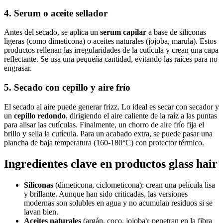
4. Serum o aceite sellador
Antes del secado, se aplica un
serum capilar
a base de siliconas
ligeras (como dimeticona) o aceites naturales (jojoba, marula). Estos
productos rellenan las irregularidades de la cutícula y crean una capa
reflectante. Se usa una pequeña cantidad, evitando las raíces para no
engrasar.
5. Secado con cepillo y aire frío
El secado al aire puede generar frizz. Lo ideal es secar con secador y
un
cepillo redondo
, dirigiendo el aire caliente de la raíz a las puntas
para alisar las cutículas. Finalmente, un chorro de aire frío fija el
brillo y sella la cutícula. Para un acabado extra, se puede pasar una
plancha de baja temperatura (160-180°C) con protector térmico.
Ingredientes clave en productos glass hair
Siliconas
(dimeticona, ciclometicona): crean una película lisa
y brillante. Aunque han sido criticadas, las versiones
modernas son solubles en agua y no acumulan residuos si se
lavan bien.
Aceites naturales
(argán, coco, jojoba): penetran en la fibra